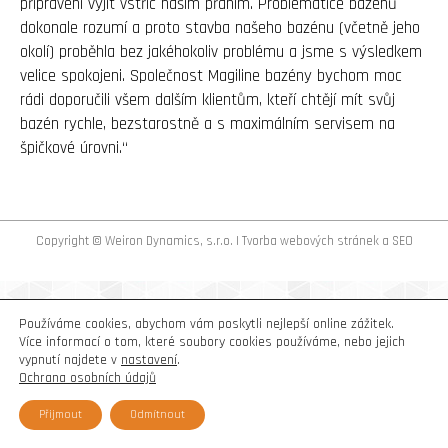
připraveni vyjít vstříc našim přáním. Problematice bazénů
dokonale rozumí a proto stavba našeho bazénu (včetně jeho
okolí) proběhla bez jakéhokoliv problému a jsme s výsledkem
velice spokojeni. Společnost Magiline bazény bychom moc
rádi doporučili všem dalším klientům, kteří chtějí mít svůj
bazén rychle, bezstarostně a s maximálním servisem na
špičkové úrovni.“
Copyright © Weiron Dynamics, s.r.o. |
Tvorba webových stránek
a
SEO
Používáme cookies, abychom vám poskytli nejlepší online zážitek.
Více informací o tom, které soubory cookies používáme, nebo jejich
vypnutí najdete v
nastavení
.
Ochrana osobních údajů
Přijmout
Odmítnout