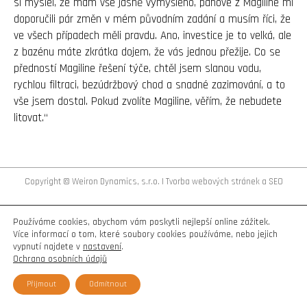
si myslel, že mám vše jasně vymyšleno, pánové z Magiline mi
doporučili pár změn v mém původním zadání a musím říci, že
ve všech případech měli pravdu. Ano, investice je to velká, ale
z bazénu máte zkrátka dojem, že vás jednou přežije. Co se
předností Magiline řešení týče, chtěl jsem slanou vodu,
rychlou filtraci, bezúdržbový chod a snadné zazimování, a to
vše jsem dostal. Pokud zvolíte Magiline, věřím, že nebudete
litovat.“
Copyright © Weiron Dynamics, s.r.o. |
Tvorba webových stránek
a
SEO
Používáme cookies, abychom vám poskytli nejlepší online zážitek.
Více informací o tom, které soubory cookies používáme, nebo jejich
vypnutí najdete v
nastavení
.
Ochrana osobních údajů
Přijmout
Odmítnout