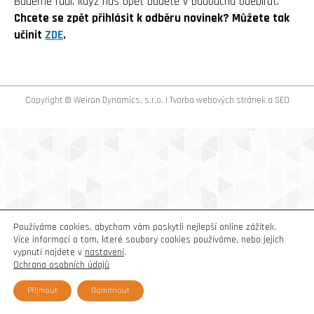
Budeme rádi, když nás opět budete v budoucnu odebírat.
Chcete se zpět přihlásit k odběru novinek? Můžete tak
učinit
ZDE
.
Copyright © Weiron Dynamics, s.r.o. |
Tvorba webových stránek
a
SEO
Používáme cookies, abychom vám poskytli nejlepší online zážitek.
Více informací o tom, které soubory cookies používáme, nebo jejich
vypnutí najdete v
nastavení
.
Ochrana osobních údajů
Přijmout
Odmítnout