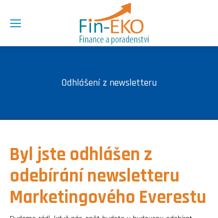
Odhlášení z newsletteru
Byl jste odhlášen z
odebírání newsletteru
Marketingového Everestu